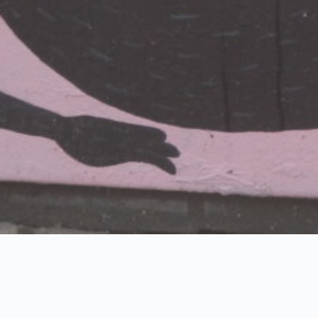
LOADING … Rushing on 2022 ?