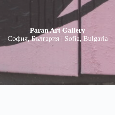
Paran Art Gallery
София, България | Sofia, Bulgaria
Paran Art Gallery | Паран Арт
Sofia, Bulgaria | София, България
soon, скоро