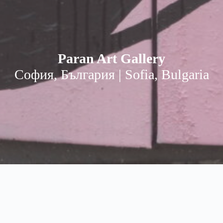
Paran Art Gallery
София, България | Sofia, Bulgaria
Paran Art Gallery | Паран Арт
Sofia, Bulgaria | София, България
soon, скоро