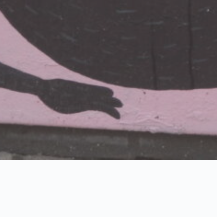
LOADING … Rushing on 2022 ?