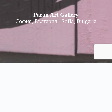
Paran Art Gallery
София, България | Sofia, Bulgaria
LOADING … Rushing on 2022 ?
Paran Art Gallery | Паран Арт Галерия
Sofia, Bulgaria | София, България
soon, скоро