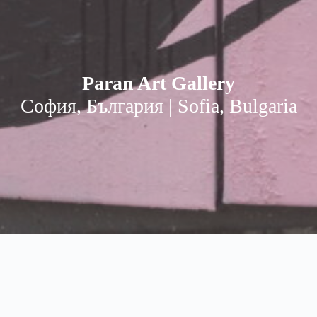
Paran Art Gallery
София, България | Sofia, Bulgaria
Paran Art Gallery | Паран Арт
Sofia, Bulgaria | София, България
soon, скоро