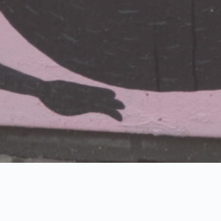
LOADING … Rushing on 2022 ?