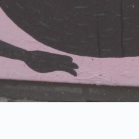
LOADING … Rushing on 2022 ?