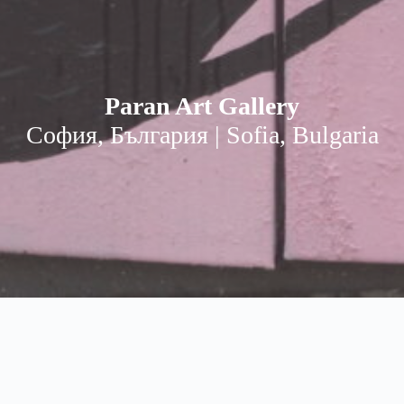
Paran Art Gallery
София, България | Sofia, Bulgaria
Paran Art Gallery | Паран Арт
Sofia, Bulgaria | София, България
soon, скоро